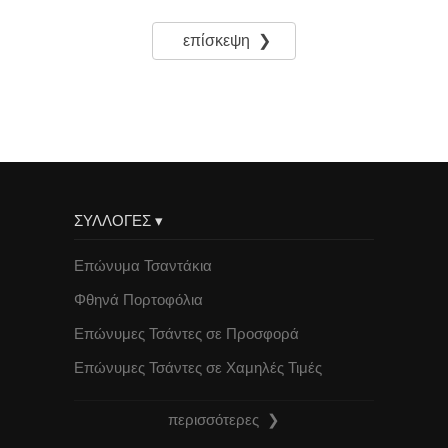
επίσκεψη ❯
ΣΥΛΛΟΓΕΣ ▾
Επώνυμα Τσαντάκια
Φθηνά Πορτοφόλια
Επώνυμες Τσάντες σε Προσφορά
Επώνυμες Τσάντες σε Χαμηλές Τιμές
περισσότερες ❯