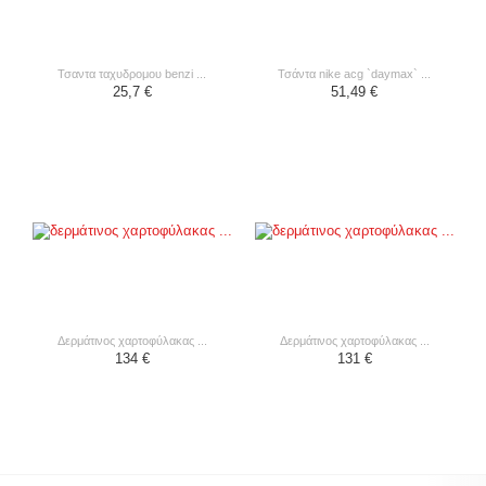
τσαντα ταχυδρομου benzi ...
τσάντα nike acg `daymax` ...
25,7 €
51,49 €
δερμάτινος χαρτοφύλακας ...
δερμάτινος χαρτοφύλακας ...
134 €
131 €