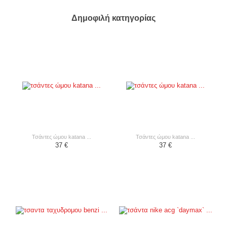
Δημοφιλή κατηγορίας
τσάντες ώμου katana ...
τσάντες ώμου katana ...
37 €
37 €