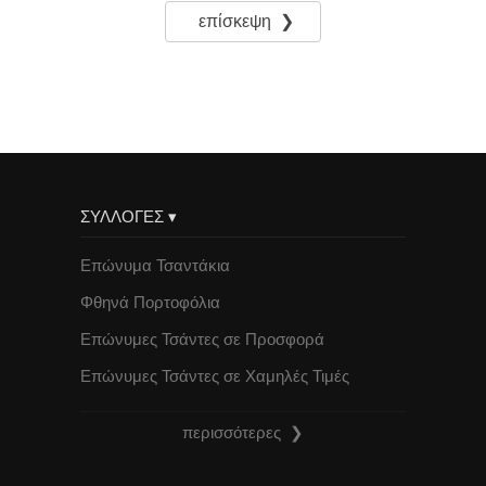
επίσκεψη ❯
ΣΥΛΛΟΓΕΣ ▾
Επώνυμα Τσαντάκια
Φθηνά Πορτοφόλια
Επώνυμες Τσάντες σε Προσφορά
Επώνυμες Τσάντες σε Χαμηλές Τιμές
περισσότερες ❯