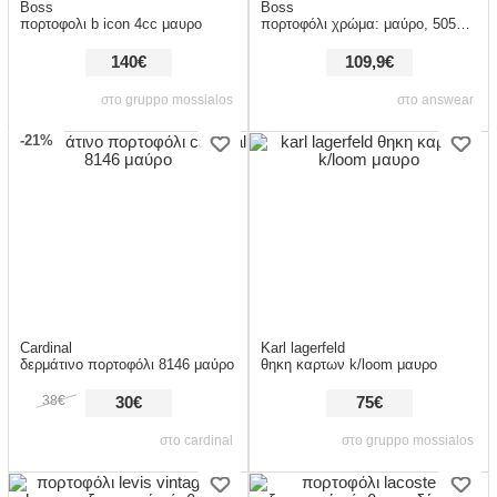
Boss
Boss
πορτοφολι b icon 4cc μαυρο
πορτοφόλι χρώμα: μαύρο, 50536503 κύριο υλικό: 50% ανακυκλωμένος πολυεστέρας, 27% ανακυκλωμένη π
140€
109,9€
στο gruppo mossialos
στο answear
-21%
Cardinal
Karl lagerfeld
δερμάτινο πορτοφόλι 8146 μαύρο
θηκη καρτων k/loom μαυρο
38€
30€
75€
στο cardinal
στο gruppo mossialos