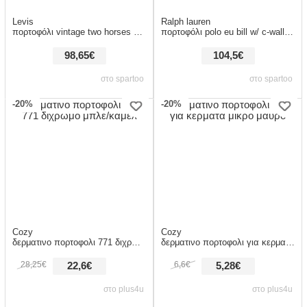
Levis
Ralph lauren
πορτοφόλι vintage two horses vertical εξωτερική σύνθεση : δέρμα βοοειδούς & εσωτερική σύνθεση
πορτοφόλι polo eu bill w/ c-wallet-smooth leather εξωτερική σύνθεση : δέρμα βοοειδούς &
98,65€
104,5€
στο spartoo
στο spartoo
-20%
-20%
Cozy
Cozy
δερματινο πορτοφολι 771 διχρωμο μπλε/καμελ
δερματινο πορτοφολι για κερματα μικρο μαυρο
28,25€
6,6€
22,6€
5,28€
στο plus4u
στο plus4u