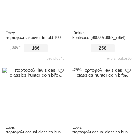
Obey
Dickies
πορτοφολι takeover tri fold 100010122 camo καφε/χακι/μπεζ
kentwood (9000073082_7964)
32€
16€
25€
στο plus4u
στο sneaker10
-25%
Levis
Levis
πορτοφόλι casual classics hunter coin bifold
πορτοφόλι casual classics hunter coin bifold