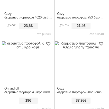
Cozy
Cozy
δερματινο πορτοφολι 4020 distress πρασινο
δερματινο πορτοφολι 753 διχρωμο μπλε/καμελ
29,5€
26,75€
23,6€
21,4€
στο plus4u
στο plus4u
On and off
Cozy
δερματινο πορτοφολι μικρο καφε
δερματινο πορτοφολι 4023 crunchy πρασινο
19€
37,95€
στο plus4u
στο plus4u