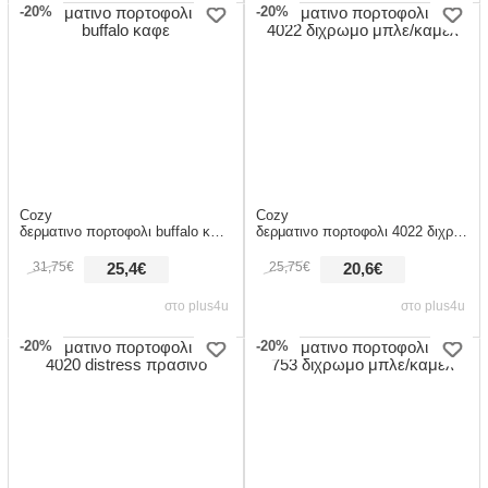
-20%
-20%
Cozy
Cozy
δερματινο πορτοφολι buffalo καφε
δερματινο πορτοφολι 4022 διχρωμο μπλε/καμελ
31,75€
25,75€
25,4€
20,6€
στο plus4u
στο plus4u
-20%
-20%