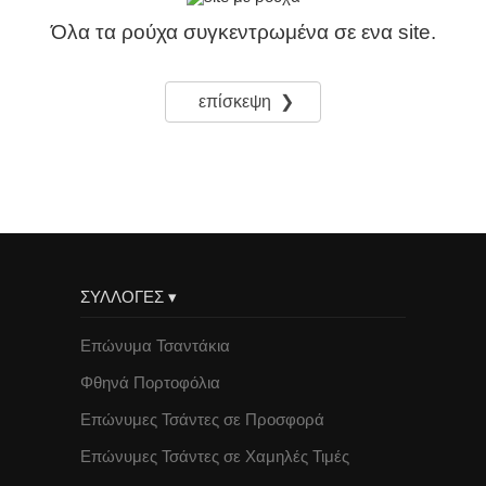
Όλα τα ρούχα συγκεντρωμένα σε ενα site.
επίσκεψη ❯
ΣΥΛΛΟΓΕΣ ▾
Επώνυμα Τσαντάκια
Φθηνά Πορτοφόλια
Επώνυμες Τσάντες σε Προσφορά
Επώνυμες Τσάντες σε Χαμηλές Τιμές