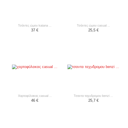
τσάντες ώμου katana ...
τσάντες ώμου casual ...
37 €
25,5 €
χαρτοφύλακας casual ...
τσαντα ταχυδρομου benzi ...
46 €
25,7 €