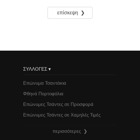
επίσκεψη ❯
ΣΥΛΛΟΓΕΣ ▾
Επώνυμα Τσαντάκια
Φθηνά Πορτοφόλια
Επώνυμες Τσάντες σε Προσφορά
Επώνυμες Τσάντες σε Χαμηλές Τιμές
περισσότερες ❯