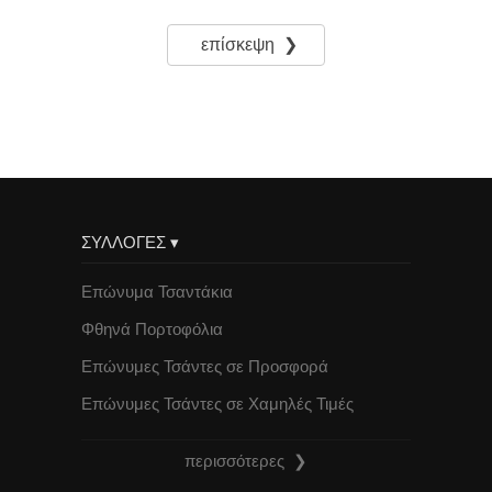
επίσκεψη ❯
ΣΥΛΛΟΓΕΣ ▾
Επώνυμα Τσαντάκια
Φθηνά Πορτοφόλια
Επώνυμες Τσάντες σε Προσφορά
Επώνυμες Τσάντες σε Χαμηλές Τιμές
περισσότερες ❯