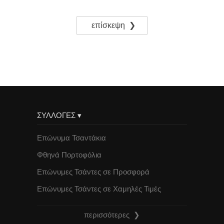
επίσκεψη ❯
ΣΥΛΛΟΓΕΣ ▾
Επώνυμα Τσαντάκια
Φθηνά Πορτοφόλια
Επώνυμες Τσάντες σε Προσφορά
Επώνυμες Τσάντες σε Χαμηλές Τιμές
περισσότερες ❯