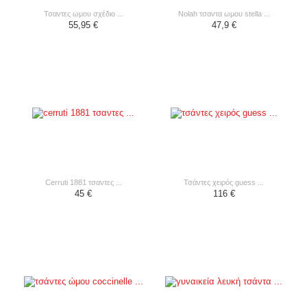
τσαντες ωμου σχέδιο ...
nolah τσαντα ωμου stella ...
55,95 €
47,9 €
cerruti 1881 τσαντες ...
τσάντες χειρός guess ...
45 €
116 €