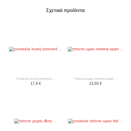
Σχετικά προϊόντα
γυναικεία λευκή καπιτονέ ...
τσαντα ωμου morena spain ...
17,9 €
13,93 €