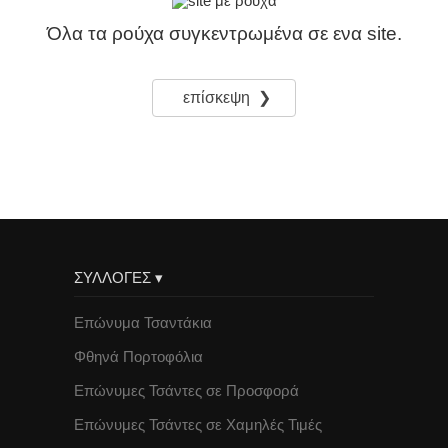
Όλα τα ρούχα συγκεντρωμένα σε ενα site.
επίσκεψη ❯
ΣΥΛΛΟΓΕΣ ▾
Επώνυμα Τσαντάκια
Φθηνά Πορτοφόλια
Επώνυμες Τσάντες σε Προσφορά
Επώνυμες Τσάντες σε Χαμηλές Τιμές