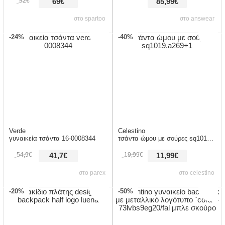
92€
69€
85,99€
στο spartoo
στο answear
-24%
-40%
Verde
Celestino
γυναικεία τσάντα 16-0008344
τσάντα ώμου με σούρες sq1019.a269+1
54,9€
19,99€
41,7€
11,99€
στο parex
στο celestino
-20%
-50%