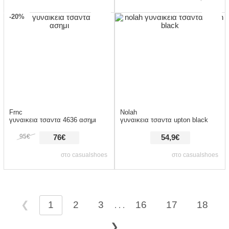
-20%
Frnc
Nolah
γυναικεια τσαντα 4636 ασημι
γυναικεια τσαντα upton black
95€
76€
54,9€
στο casualshoes
στο casualshoes
❮
1
2
3
16
17
18
. . .
❯