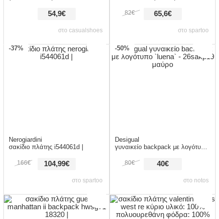
82€
54,9€
65,6€
στο casualshoes
στο spartoo
-37%
-50%
Nerogiardini
Desigual
σακίδιο πλάτης i544061d |
γυναικείο backpack με λογότυπο luena 26sakp19 μαύρο
166€
80€
104,99€
40€
στο spartoo
στο notos