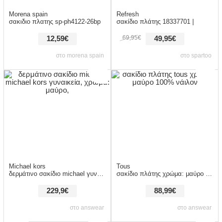
Morena spain
Refresh
σακιδιο πλατης sp-ph4122-26bp
σακίδιο πλάτης 18337701 |
69,95€
12,59€
49,95€
στο morena spain
στο spartoo
Michael kors
Tous
δερμάτινο σακίδιο michael γυναικεία, χρώμα: μαύρο,
σακίδιο πλάτης χρώμα: μαύρο 100% νάιλον
229,9€
88,99€
στο answear
στο answear