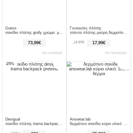
Guess
Γυναικείες πλάτης
σακίδιο πλάτης giully χρώμα: μαύρο, hwqg96 73320 δερμάτινη απομίμηση
τσάντα πλάτης μαύρη δερματίνη με πολλαπλές θήκες μαυρο
19,99€
73,99€
17,99€
στο answear
στο tsoukalas
-25%
Desigual
Answear.lab
σακίδιο πλάτης trama backpack pretoria
δερμάτινο σακίδιο κύριο υλικό: 100% δέρμα