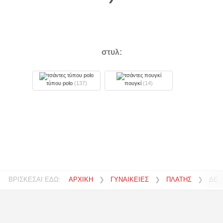
στυλ:
τύπου polo
(137)
πουγκί
(14)
ΒΡΙΣΚΕΣΑΙ ΕΔΩ:
ΑΡΧΙΚΗ
❯
ΓΥΝΑΙΚΕΙΕΣ
❯
ΠΛΑΤΗΣ
❯
ΔΕΡ