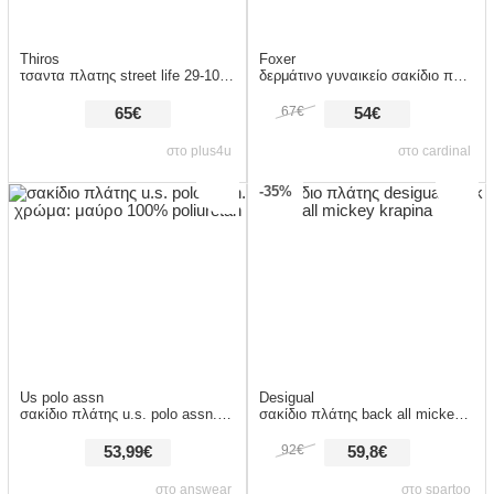
Thiros
Foxer
τσαντα πλατης street life 29-1046 μαυρο
δερμάτινo γυναικείo σακίδιο πλάτης sf900116yf μαύρο
67€
65€
54€
στο plus4u
στο cardinal
-35%
Us polo assn
Desigual
σακίδιο πλάτης u.s. polo assn. χρώμα: μαύρο 100% poliuretan
σακίδιο πλάτης back all mickey krapina
92€
53,99€
59,8€
στο answear
στο spartoo