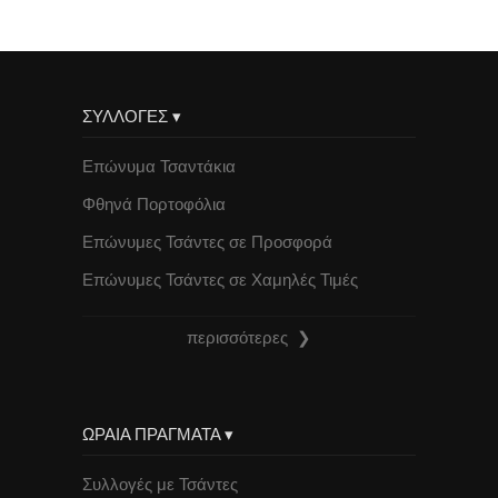
ΣΥΛΛΟΓΕΣ ▾
Επώνυμα Τσαντάκια
Φθηνά Πορτοφόλια
Επώνυμες Τσάντες σε Προσφορά
Επώνυμες Τσάντες σε Χαμηλές Τιμές
περισσότερες ❯
ΩΡΑΙΑ ΠΡΑΓΜΑΤΑ ▾
Συλλογές με Τσάντες