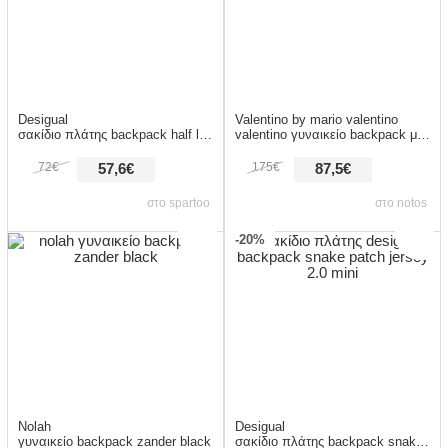
Desigual
Valentino by mario valentino
σακίδιο πλάτης backpack half logo luena
valentino γυναικείο backpack με μεταλλικό λογότυπο cora 73lvbs9eg20/fal μπλε σκούρο
72€
175€
57,6€
87,5€
στο spartoo
στο notos
-20%
Nolah
Desigual
γυναικείο backpack zander black
σακίδιο πλάτης backpack snake patch jersey 2.0 mini