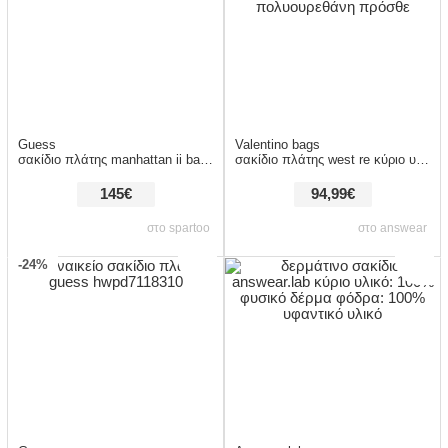
Guess
Valentino bags
σακίδιο πλάτης manhattan ii backpack hwsg71 18320 |
σακίδιο πλάτης west re κύριο υλικό: 100% πολυουρεθάνη φόδρα: 100% πολυουρεθάνη πρόσθε
145€
94,99€
στο spartoo
στο answear
-24%