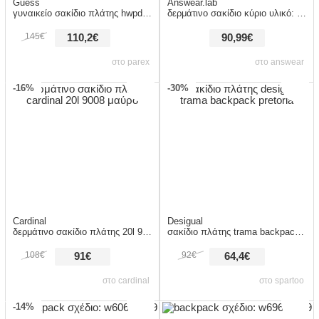
Guess
Answear.lab
γυναικείο σακίδιο πλάτης hwpd7118310
δερμάτινο σακίδιο κύριο υλικό: 100% φυσικό δέρμα φόδρα: 100% υφαντικό υλικό
145€
110,2€
90,99€
στο parex
στο answear
-16%
-30%
Cardinal
Desigual
δερμάτινο σακίδιο πλάτης 20l 9008 μαύρο
σακίδιο πλάτης trama backpack pretoria
108€
92€
91€
64,4€
στο cardinal
στο spartoo
-14%