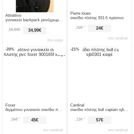
Pierre loues
Attrattivo
σακίδιο πλάτης 931-5 πράσινο
γυναικείο backpack μονόχρωμο 9t23451 μαύρο
30€
24€
69,99€
34,99€
στο cardinal
στο notos
-20%
-21%
Foxer
Cardinal
δερμάτινo γυναικείo σακίδιο πλάτης pvc 900165f καφέ
σακίδιο πλάτης bull captain sjb0301 καφέ
56€
72€
45€
57€
στο cardinal
στο cardinal