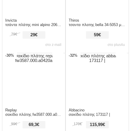
Invicta
Thiros
τσάντα πλάτης mini alpino 206001998410-red
τσαντα πλατης bella 34-5053 μαυρο
79€
29€
59€
στο z-mall
στο plus4u
-30%
-32%
Replay
Abbacino
σακίδιο πλάτης fw3587.000.a0420a
σακίδιο πλάτης 173117 |
99€
170€
69,3€
115,99€