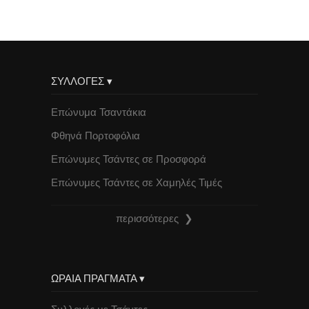
ΣΥΛΛΟΓΕΣ ▾
Επώνυμα Τσαντάκια
Φθηνά Πορτοφόλια
Επώνυμες Τσάντες σε Προσφορά
Επώνυμες Τσάντες σε Χαμηλές Τιμές
περισσότερες ❯
ΩΡΑΙΑ ΠΡΑΓΜΑΤΑ ▾