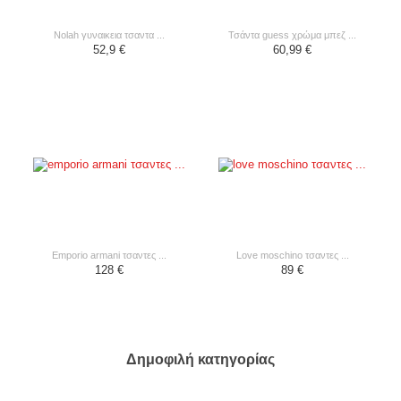
nolah γυναικεια τσαντα ...
τσάντα guess χρώμα μπεζ ...
52,9 €
60,99 €
emporio armani τσαντες ...
love moschino τσαντες ...
128 €
89 €
Δημοφιλή κατηγορίας