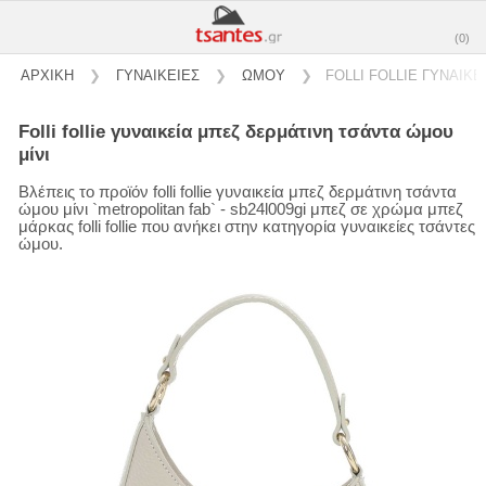
(0)
ΑΡΧΙΚΗ
❯
ΓΥΝΑΙΚΕΙΕΣ
❯
ΩΜΟΥ
❯
FOLLI FOLLIE ΓΥΝΑΙΚ
folli follie γυναικεία μπεζ δερμάτινη τσάντα ώμου
μίνι
Βλέπεις το προϊόν folli follie γυναικεία μπεζ δερμάτινη τσάντα
ώμου μίνι `metropolitan fab` - sb24l009gi μπεζ σε χρώμα μπεζ
μάρκας folli follie που ανήκει στην κατηγορία γυναικείες τσάντες
ώμου.