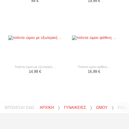
84 €
19,99 €
τσάντα ώμου με εξωτερική ...
τσάντα ώμου ψάθινη ...
14,99 €
16,99 €
ΒΡΙΣΚΕΣΑΙ ΕΔΩ:
ΑΡΧΙΚΗ
❯
ΓΥΝΑΙΚΕΙΕΣ
❯
ΩΜΟΥ
❯
FOLLI