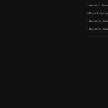
Επώνυμα Τσαν
Φθηνά Πορτοφ
Επώνυμες Τσά
Επώνυμες Τσάν