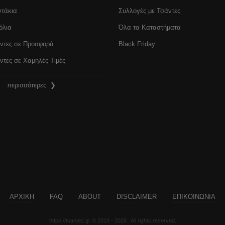
τάκια
Συλλογές με Τσάντες
όλια
Όλα τα Καταστήματα
ντες σε Προσφορά
Black Friday
τες σε Χαμηλές Τιμές
περισσότερες ❯
ΑΡΧΙΚΗ
FAQ
ABOUT
DISCLAIMER
ΕΠΙΚΟΙΝΩΝΙΑ
https://tsantes.gr © 2019 - 2026 All rights reserved.