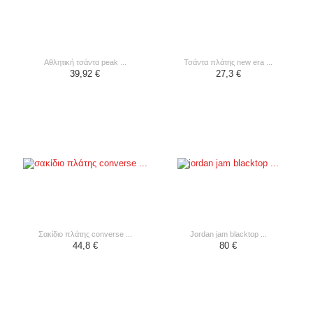
αθλητική τσάντα peak ...
τσάντα πλάτης new era ...
39,92 €
27,3 €
σακίδιο πλάτης converse ...
jordan jam blacktop ...
44,8 €
80 €