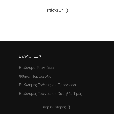
επίσκεψη ❯
ΣΥΛΛΟΓΕΣ ▾
Επώνυμα Τσαντάκια
Φθηνά Πορτοφόλια
Επώνυμες Τσάντες σε Προσφορά
Επώνυμες Τσάντες σε Χαμηλές Τιμές
περισσότερες ❯