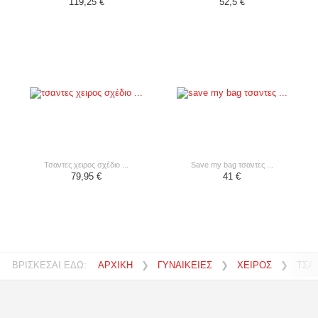
119,25 €
52,5 €
τσαντες χειρος σχέδιο ...
save my bag τσαντες ...
79,95 €
41 €
ΒΡΙΣΚΕΣΑΙ ΕΔΩ:
ΑΡΧΙΚΗ
❯
ΓΥΝΑΙΚΕΙΕΣ
❯
ΧΕΙΡΟΣ
❯
ΤΣΑ