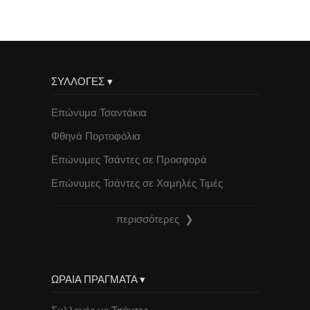
ΣΥΛΛΟΓΕΣ ▾
Επώνυμα Τσαντάκια
Φθηνά Πορτοφόλια
Επώνυμες Τσάντες σε Προσφορά
Επώνυμες Τσάντες σε Χαμηλές Τιμές
περισσότερες ❯
ΩΡΑΙΑ ΠΡΑΓΜΑΤΑ ▾