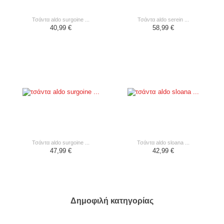
τσάντα aldo surgoine ...
τσάντα aldo serein ...
40,99 €
58,99 €
τσάντα aldo surgoine ...
τσάντα aldo sloana ...
47,99 €
42,99 €
Δημοφιλή κατηγορίας