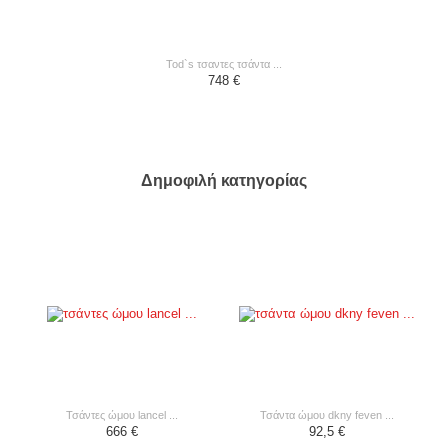
tod`s τσαντες τσάντα ...
748 €
Δημοφιλή κατηγορίας
τσάντες ώμου lancel ...
τσάντα ώμου dkny feven ...
666 €
92,5 €