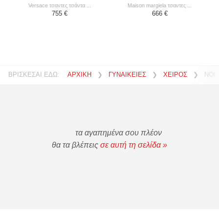
versace τσαντες τσάντα ...
maison margiela τσαντες ...
755 €
666 €
ΒΡΙΣΚΕΣΑΙ ΕΔΩ:
ΑΡΧΙΚΗ
❯
ΓΥΝΑΙΚΕΙΕΣ
❯
ΧΕΙΡΟΣ
❯
NOL
τα αγαπημένα σου πλέον
θα τα βλέπεις
σε αυτή τη σελίδα »